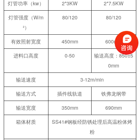
灯管功率（kw）
2*3KW
2*7.5KW
灯管强度（W/m
80/120
80/120
²）
有效照射宽度
450mm
600mm
进料口高度
0-50
输送高度：850±5
0mm
输送速度
3-12m/min
输送方式
插件线轨道
铁弗龙纲带
输送宽度
350mm
690mm
箱体材质
SS41#钢板经防锈处理后高温粉体烤
粉