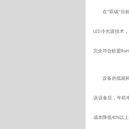
在
双碳
目
“
”
冷光源技术，
LED
完全符合欧盟
RoH
设备的低能
该设备后，年耗
成本降低
以上
40%