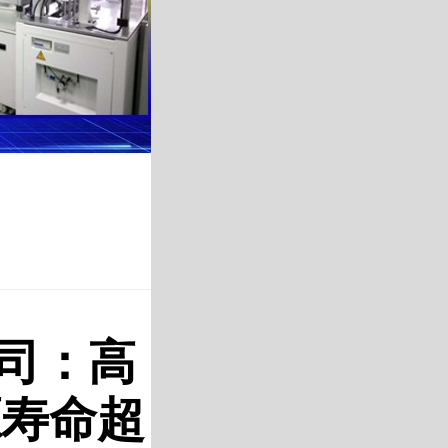
司：高
源寿命超