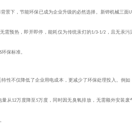
标背景下，节能环保已成为企业升级的必然选择。新铧机械三面
U
无需预热，即开即停，能耗仅为传统汞灯的
，且无汞污
1/3-1/2
环保标准。
S
耗特性不仅降低了企业用电成本，更减少了环保处理投入。例如
电量从
万度降至
万度，同时因无臭氧排放，无需额外安装废
12
5
。