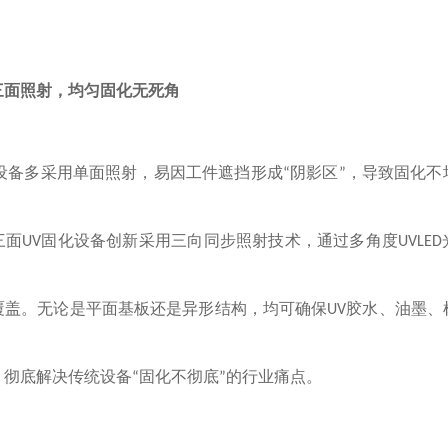
三面照射，均匀固化无死角
设备多采用单面照射，易因工件遮挡形成
阴影区
，导致固化不
“
”
三面
固化设备创新采用三向同步照射技术，通过多角度
UV
UVLED
覆盖。无论是平面基板还是异形结构，均可确保
胶水、油墨、
UV
，彻底解决传统设备
固化不彻底
的行业痛点。
“
”