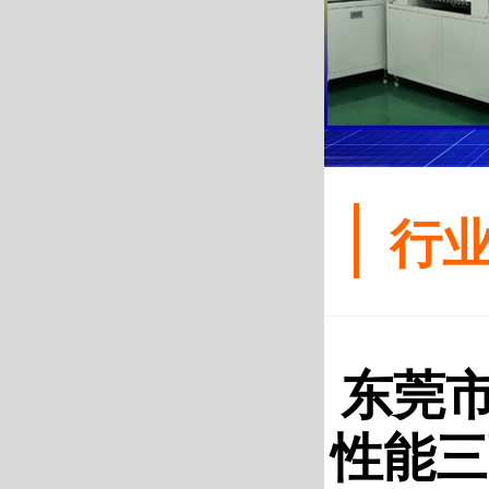
行
东莞
性能三