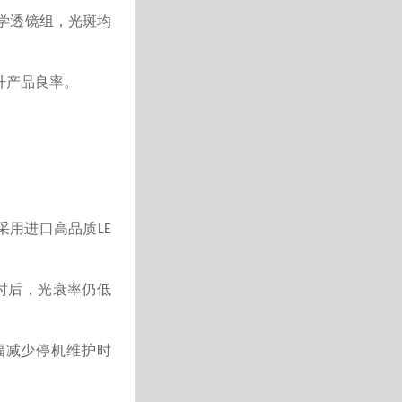
学透镜组，光斑均
升产品良率。
采用进口高品质
LE
时后，光衰率仍低
幅减少停机维护时