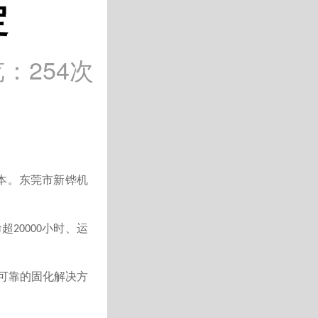
定
览：254次
本。东莞市新铧机
命超
小时、运
20000
可靠的固化解决方