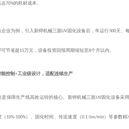
高达
的耗材成本。
70%
造企业为例，引入新铧机械三面
固化设备后，年运行
天、
UV
300
即可节省超
万元，设备投资回报周期缩短至
个月以内。
15
8
智能控制
+工业级设计，适配连续生产
性是保障生产线高效运转的核心。新铧机械三面
固化设备采
UV
度（
）、固化时间、传送速度（
）等参数精
10%-100%
0.1-5m/min