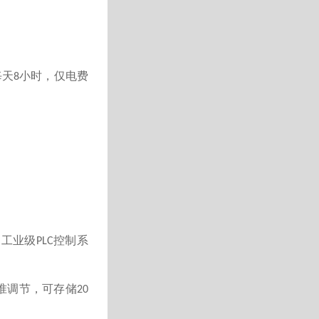
每天
小时，仅电费
8
用工业级
控制系
PLC
准调节，可存储
20