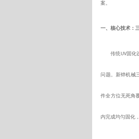
案。
一、核心技术：
传统
固化
UV
问题。新铧机械
件全方位无死角
内完成均匀固化