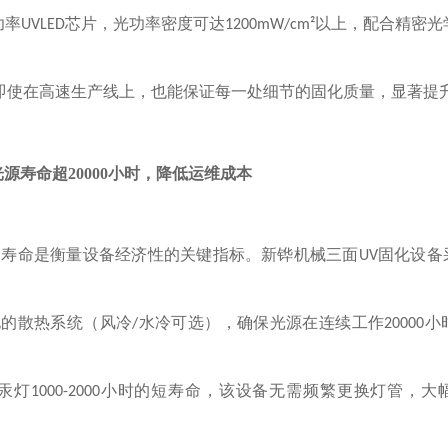
功率
芯片，光功率密度可达
以上，配合精密光
UVLED
1200mW/cm²
即使在高速生产线上，也能保证每一处细节的固化质量，显著提
光源寿命超
20000小时，降低运维成本
的寿命是衡量设备经济性的关键指标。新铧机械三面
固化设备
UV
化的散热系统（风冷
水冷可选），确保光源在连续工作
小
/
20000
汞灯
小时的短寿命，该设备无需频繁更换灯管，大
1000-2000