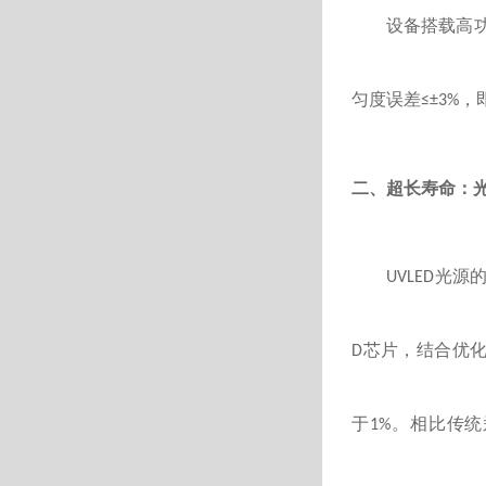
设备搭载高
匀度误差
，
≤±3%
二、超长寿命：
光源
UVLED
芯片，结合优
D
于
。相比传统
1%