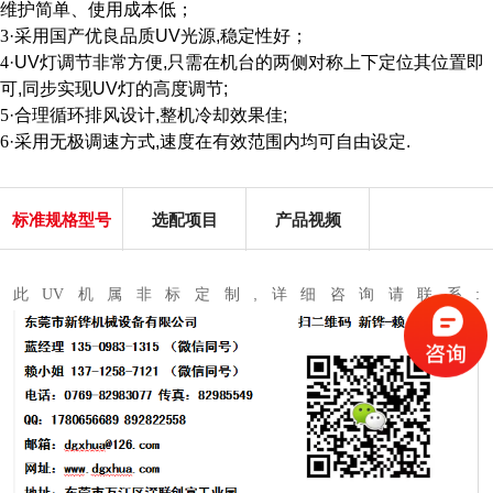
维护简单、使用成本低；
3
·
采用国产优良品质
UV
光源
,
稳定性好；
4
·UV
灯调节非常方便
,
只需在机台的两侧对称上下定位其位置即
可
,
同步实现
UV
灯的高度调节
;
5
·
合理循环排风设计
,
整机冷却效果佳
;
6
·
采用无极调速方式
,
速度在有效范围内均可自由设定
.
标准规格型号
选配项目
产品视频
,
:
此
UV
机属非标定制
详细咨询请联系