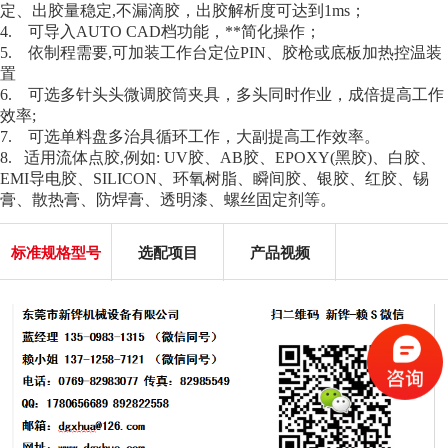
定、出胶量稳定,不漏滴胶，出胶解析度可达到1ms；
4. 可导入AUTO CAD档功能，**简化操作；
5. 依制程需要,可加装工作台定位PIN、胶枪或底板加热控温装
置
6. 可选多针头头微调胶筒夹具，多头同时作业，成倍提高工作
效率;
7. 可选单料盘多治具循环工作，大副提高工作效率。
8. 适用流体点胶,例如: UV胶、AB胶、EPOXY(黑胶)、白胶、
EMI导电胶、SILICON、环氧树脂、瞬间胶、银胶、红胶、锡
膏、散热膏、防焊膏、透明漆、螺丝固定剂等。
标准规格型号
选配项目
产品视频