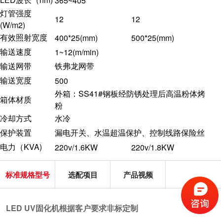
365~405
灯管强度
12
12
(W/m2)
有效照射宽度
400*25(mm)
500*25(mm)
输送速度
1~12(m/min)
输送网带
铁弗龙网带
输送宽度
500
外箱：SS41#钢板经防锈处理后高温粉体烤
箱体材质
粉
冷却方式
水冷
保护装置
漏电开关、水温超温保护、控制线路保险丝
电力（KVA)
220v/1.6KW
220v/1.8KW
标准规格型号
选配项目
产品视频
LED UV固化机根据客户要求非标定制